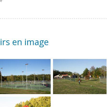
de
sirs en image