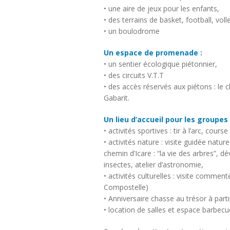
• une aire de jeux pour les enfants,
• des terrains de basket, football, volle
• un boulodrome
Un espace de promenade :
• un sentier écologique piétonnier,
• des circuits V.T.T
• des accès réservés aux piétons : le ch
Gabarit.
Un lieu d’accueil pour les groupes 
• activités sportives : tir à l’arc, cour
• activités nature : visite guidée natur
chemin d’Icare : “la vie des arbres”, d
insectes, atelier d’astronomie,
• activités culturelles : visite comme
Compostelle)
• Anniversaire chasse au trésor à parti
• location de salles et espace barbecu