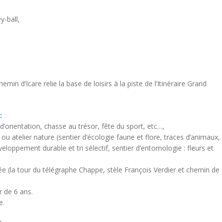
y-ball,
emin d’Icare relie la base de loisirs à la piste de l’Itinéraire Grand
:
se d’orientation, chasse au trésor, fête du sport, etc…,
e ou atelier nature (sentier d’écologie faune et flore, traces d’animaux,
éveloppement durable et tri sélectif, sentier d’entomologie : fleurs et
ntée (la tour du télégraphe Chappe, stèle François Verdier et chemin de
r de 6 ans.
e.